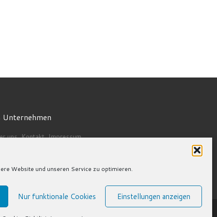
 Unternehmen
er uns
,
Kontakt
,
Impressum
ivitäten
,
Karriere
tzungsbedingungen
okie-Richtlinie-EU
re Website und unseren Service zu optimieren.
Nur funktionale Cookies
Einstellungen anzeigen