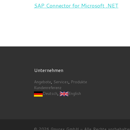
SAP Connector for Microsoft .NET
Unternehmen
Angebote
,
Services
,
Produkte
Kundenreferenz
Deutsch
,
English
© 2026
Qnurex GmbH
–
Alle Rechte vorbehalte