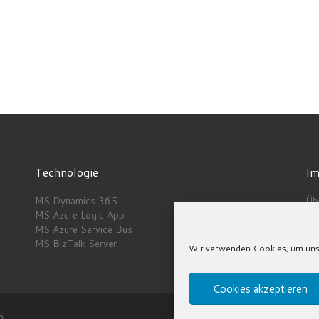
Technologie
Im
MS Dynamics 365
Üb
MS Azure Logic App
Akt
MS Azure Service Bus
Nu
MS BizTalk Server
Co
Wir verwenden Cookies, um unse
Cookies akzeptieren
n