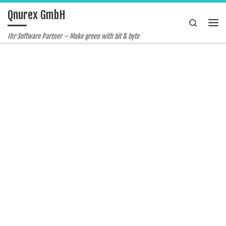
Qnurex GmbH
Zum Inhalt springen
Search
Me
Ihr Software Partner – Make green with bit & byte